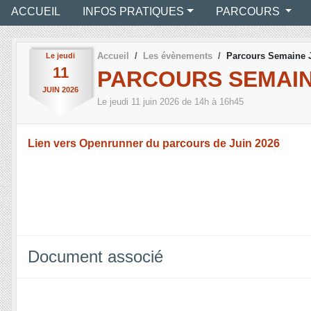
ACCUEIL
INFOS PRATIQUES
PARCOURS
Accueil
Les évènements
Parcours Semaine 
Le
jeudi
11
PARCOURS SEMAINE
JUIN
2026
Le
jeudi
11
juin
2026
de 14h à 16h45
Lien vers Openrunner du parcours de Juin 2026
Document associé