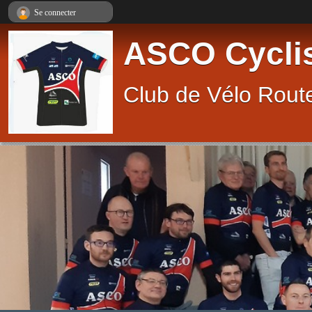
Panneau de gestion des cookies
Se connecter
ASCO Cycli
Club de Vélo Route