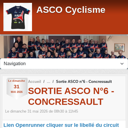
Panneau de gestion des cookies
ASCO Cyclisme
Le
dimanche
Accueil
Sortie ASCO n°6 - Concressault
31
SORTIE ASCO N°6 -
MAI
2026
CONCRESSAULT
Le
dimanche
31
mai
2026
de 08h30 à 11h45
Lien Openrunner cliquer sur le libellé du circuit