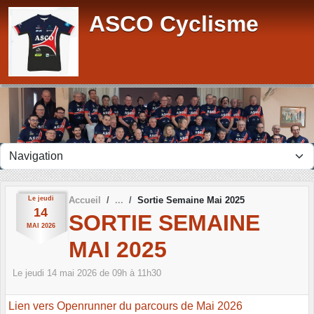
Panneau de gestion des cookies
ASCO Cyclisme
Le
jeudi
Accueil
Sortie Semaine Mai 2025
14
SORTIE SEMAINE
MAI
2026
MAI 2025
Le
jeudi
14
mai
2026
de 09h à 11h30
Lien vers Openrunner du parcours de Mai 2026