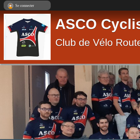
Panneau de gestion des cookies
Se connecter
ASCO Cycli
Club de Vélo Route