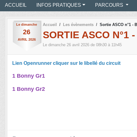
ACCUEIL
INFOS PRATIQUES
PARCOURS
Accueil
Les évènements
Sortie ASCO n°1 - 
Le
dimanche
26
SORTIE ASCO N°1 
AVRIL
2026
Le
dimanche
26
avril
2026
de 08h30 à 11h45
Lien Openrunner cliquer sur le libellé du circuit
1 Bonny Gr1
1 Bonny Gr2