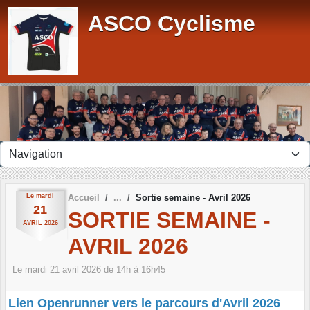
Panneau de gestion des cookies
ASCO Cyclisme
Le
mardi
Accueil
Sortie semaine - Avril 2026
21
SORTIE SEMAINE -
AVRIL
2026
AVRIL 2026
Le
mardi
21
avril
2026
de 14h à 16h45
Lien Openrunner vers le parcours d'Avril 2026