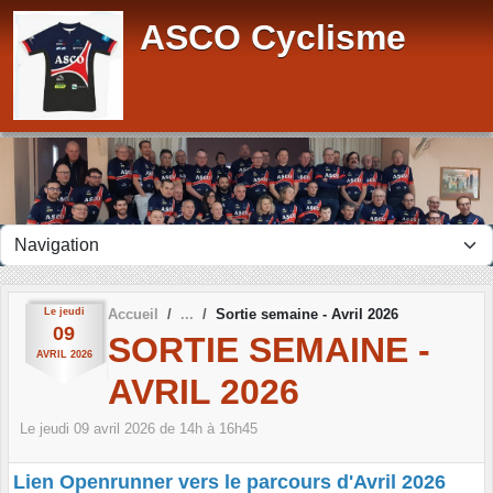
Panneau de gestion des cookies
ASCO Cyclisme
Le
jeudi
Accueil
Sortie semaine - Avril 2026
09
SORTIE SEMAINE -
AVRIL
2026
AVRIL 2026
Le
jeudi
09
avril
2026
de 14h à 16h45
Lien Openrunner vers le parcours d'Avril 2026