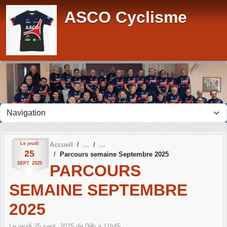
Panneau de gestion des cookies
ASCO Cyclisme
Le
jeudi
Accueil
25
Parcours semaine Septembre 2025
SEPT.
2025
PARCOURS
SEMAINE SEPTEMBRE
2025
Le
jeudi
25
sept.
2025
de 09h à 11h45