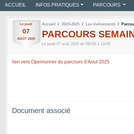
ACCUEIL
INFOS PRATIQUES
PARCOURS
Accueil
2024-2025
Les évènements
Parcou
Le
jeudi
07
PARCOURS SEMAIN
AOÛT
2025
Le
jeudi
07
août
2025
de 08h30 à 11h45
lien vers Openrunner du parcours d'Aout 2025
Document associé