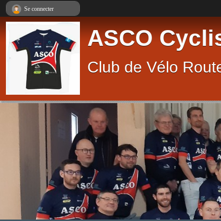
Panneau de gestion des cookies
Se connecter
ASCO Cycli
Club de Vélo Route