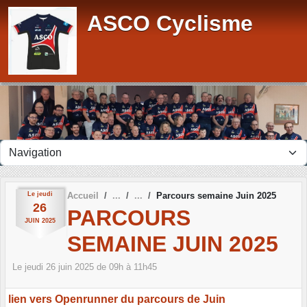
Panneau de gestion des cookies
ASCO Cyclisme
Le
jeudi
Accueil
Parcours semaine Juin 2025
26
PARCOURS
JUIN
2025
SEMAINE JUIN 2025
Le
jeudi
26
juin
2025
de 09h à 11h45
lien vers Openrunner du parcours de Juin