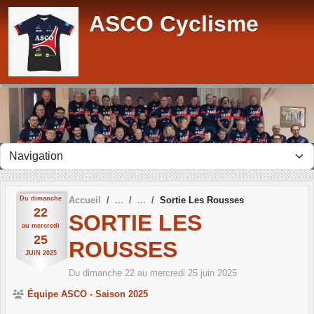
Panneau de gestion des cookies
ASCO Cyclisme
Du
dimanche
Accueil
Sortie Les Rousses
22
SORTIE LES
au
mercredi
25
ROUSSES
JUIN
2025
Du
dimanche
22
au
mercredi
25
juin
2025
Équipe ASCO - Saison 2025