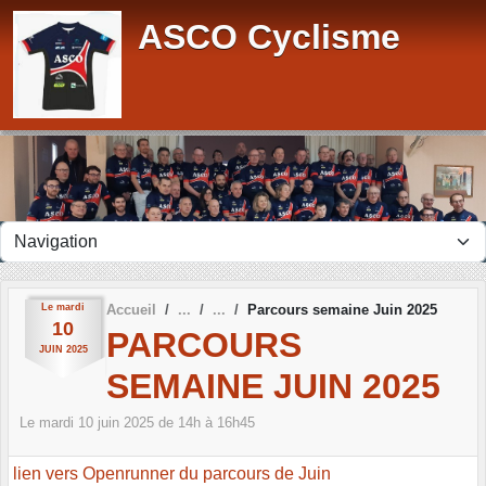
Panneau de gestion des cookies
ASCO Cyclisme
Le
mardi
Accueil
Parcours semaine Juin 2025
10
PARCOURS
JUIN
2025
SEMAINE JUIN 2025
Le
mardi
10
juin
2025
de 14h à 16h45
lien vers Openrunner du parcours de Juin