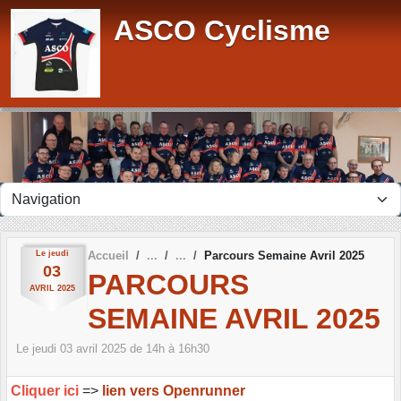
Panneau de gestion des cookies
ASCO Cyclisme
Le
jeudi
Accueil
Parcours Semaine Avril 2025
03
PARCOURS
AVRIL
2025
SEMAINE AVRIL 2025
Le
jeudi
03
avril
2025
de 14h à 16h30
Cliquer ici
=>
lien vers Openrunner