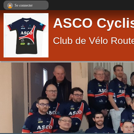
Panneau de gestion des cookies
Se connecter
ASCO Cycli
Club de Vélo Route