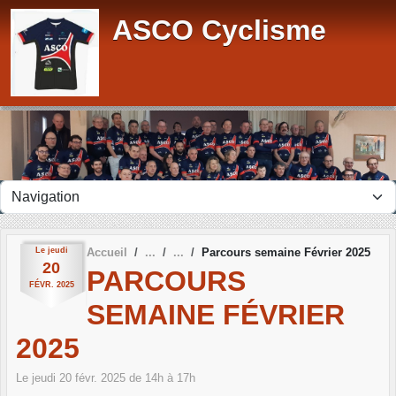
Panneau de gestion des cookies
ASCO Cyclisme
Le
jeudi
Accueil
Parcours semaine Février 2025
20
PARCOURS
FÉVR.
2025
SEMAINE FÉVRIER
2025
Le
jeudi
20
févr.
2025
de 14h à 17h