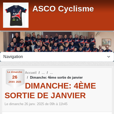
Panneau de gestion des cookies
ASCO Cyclisme
Le
dimanche
Accueil
26
Dimanche: 4ème sortie de janvier
JANV.
2025
DIMANCHE: 4ÈME
SORTIE DE JANVIER
Le
dimanche
26
janv.
2025
de 09h à 11h45