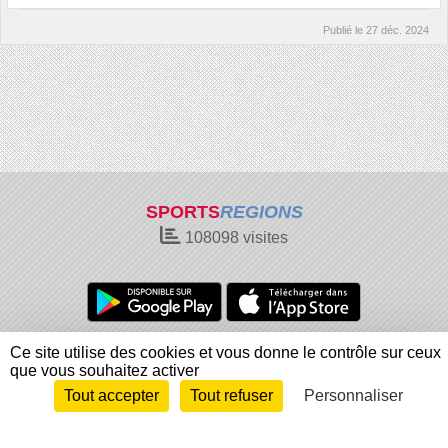
Publié le
27 déc. 2024
SPORTS
REGIONS
108098
visites
Charte cookies
Gestion des cookies
Ce site utilise des cookies et vous donne le contrôle sur ceux
que vous souhaitez activer
Informations légales
Signaler un contenu inapproprié
Tout accepter
Tout refuser
Personnaliser
Envie de participer ?
Connexion