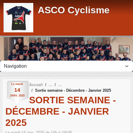
Panneau de gestion des cookies
ASCO Cyclisme
Le
mardi
Accueil
14
Sortie semaine - Décembre - Janvier 2025
JANV.
2025
SORTIE SEMAINE -
DÉCEMBRE - JANVIER
2025
Le
mardi
14
janv.
2025
de 14h à 16h30