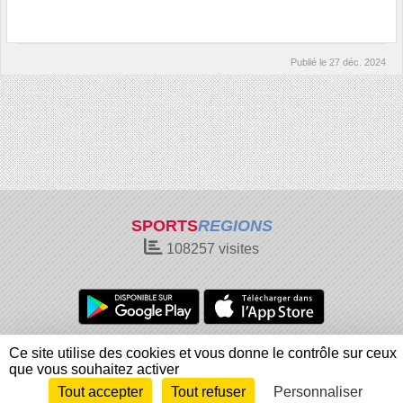
Publié le
27 déc. 2024
SPORTS
REGIONS
108257
visites
Charte cookies
Gestion des cookies
Ce site utilise des cookies et vous donne le contrôle sur ceux
Informations légales
Signaler un contenu inapproprié
que vous souhaitez activer
Tout accepter
Tout refuser
Personnaliser
Envie de participer ?
Connexion