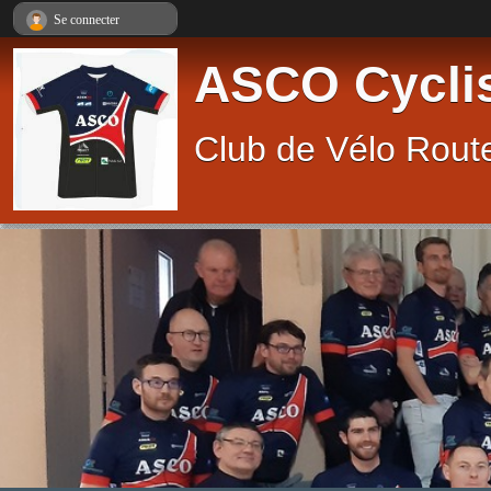
Panneau de gestion des cookies
Se connecter
ASCO Cycli
Club de Vélo Route