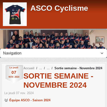
Panneau de gestion des cookies
ASCO Cyclisme
Le
jeudi
Accueil
Sortie semaine - Novembre 2024
07
SORTIE SEMAINE -
NOV.
2024
NOVEMBRE 2024
Le
jeudi
07
nov.
2024
Équipe ASCO - Saison 2024