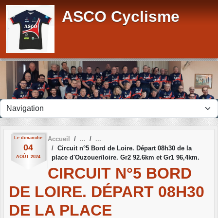
Panneau de gestion des cookies
ASCO Cyclisme
Le
dimanche
Accueil
04
Circuit n°5 Bord de Loire. Départ 08h30 de la
place d'Ouzouer/loire. Gr2 92.6km et Gr1 96,4km.
AOÛT
2024
CIRCUIT N°5 BORD
DE LOIRE. DÉPART 08H30
DE LA PLACE