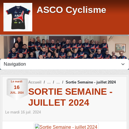
Panneau de gestion des cookies
ASCO Cyclisme
Le
mardi
Accueil
Sortie Semaine - juillet 2024
16
SORTIE SEMAINE -
JUIL.
2024
JUILLET 2024
Le
mardi
16
juil.
2024