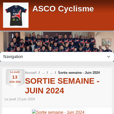
Panneau de gestion des cookies
ASCO Cyclisme
Le
jeudi
Accueil
Sortie semaine - Juin 2024
13
SORTIE SEMAINE -
JUIN
2024
JUIN 2024
Le
jeudi
13
juin
2024