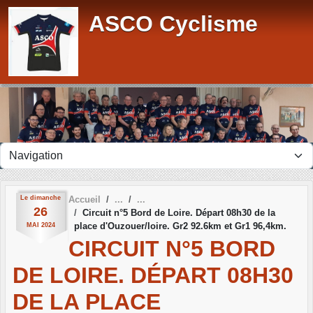
Panneau de gestion des cookies
ASCO Cyclisme
Le
dimanche
Accueil
26
Circuit n°5 Bord de Loire. Départ 08h30 de la
place d'Ouzouer/loire. Gr2 92.6km et Gr1 96,4km.
MAI
2024
CIRCUIT N°5 BORD
DE LOIRE. DÉPART 08H30
DE LA PLACE