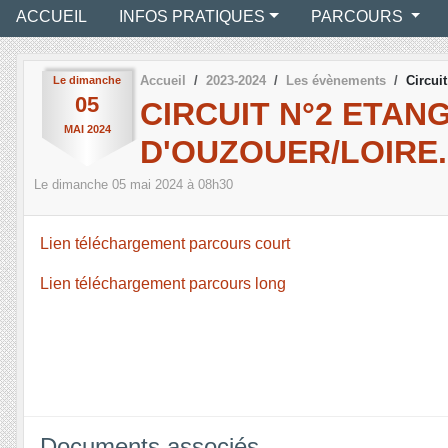
ACCUEIL
INFOS PRATIQUES
PARCOURS
Accueil
2023-2024
Les évènements
Circui
Le
dimanche
05
CIRCUIT N°2 ETANG
MAI
2024
D'OUZOUER/LOIRE. 
Le
dimanche
05
mai
2024
à 08h30
Lien téléchargement parcours court
Lien téléchargement parcours long
Documents associés