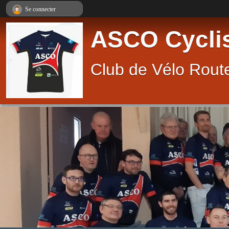
Panneau de gestion des cookies
Se connecter
ASCO Cycli
Club de Vélo Route