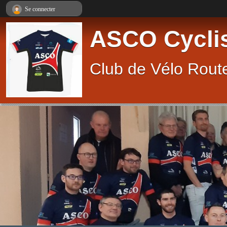
Panneau de gestion des cookies
Se connecter
ASCO Cycli
Club de Vélo Route