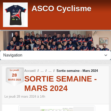
Panneau de gestion des cookies
ASCO Cyclisme
Le
jeudi
Accueil
Sortie semaine - Mars 2024
28
SORTIE SEMAINE -
MARS
2024
MARS 2024
Le
jeudi
28
mars
2024
à 14h