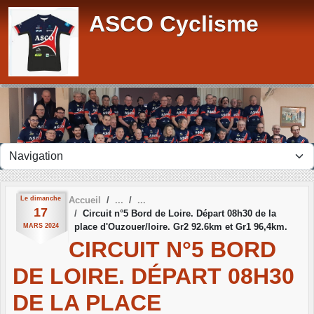
Panneau de gestion des cookies
ASCO Cyclisme
Le
dimanche
Accueil
17
Circuit n°5 Bord de Loire. Départ 08h30 de la
place d'Ouzouer/loire. Gr2 92.6km et Gr1 96,4km.
MARS
2024
CIRCUIT N°5 BORD
DE LOIRE. DÉPART 08H30
DE LA PLACE