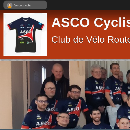
Panneau de gestion des cookies
Se connecter
ASCO Cycli
Club de Vélo Route