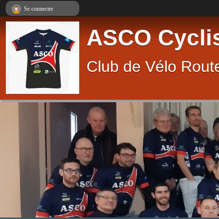
Panneau de gestion des cookies
Se connecter
ASCO Cycli
Club de Vélo Route