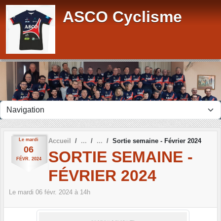
Panneau de gestion des cookies
ASCO Cyclisme
Le
mardi
Accueil
Sortie semaine - Février 2024
06
SORTIE SEMAINE -
FÉVR.
2024
FÉVRIER 2024
Le
mardi
06
févr.
2024
à 14h