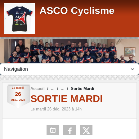
Panneau de gestion des cookies
ASCO Cyclisme
Le
mardi
Accueil
Sortie Mardi
26
SORTIE MARDI
DÉC.
2023
Le
mardi
26
déc.
2023
à 14h