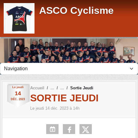
Panneau de gestion des cookies
ASCO Cyclisme
Le
jeudi
Accueil
Sortie Jeudi
14
SORTIE JEUDI
DÉC.
2023
Le
jeudi
14
déc.
2023
à 14h