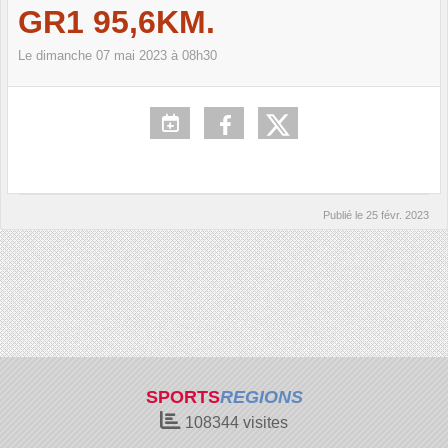
GR1 95,6KM.
Le
dimanche
07
mai
2023
à 08h30
Publié le
25 févr. 2023
SPORTS
REGIONS
108344
visites