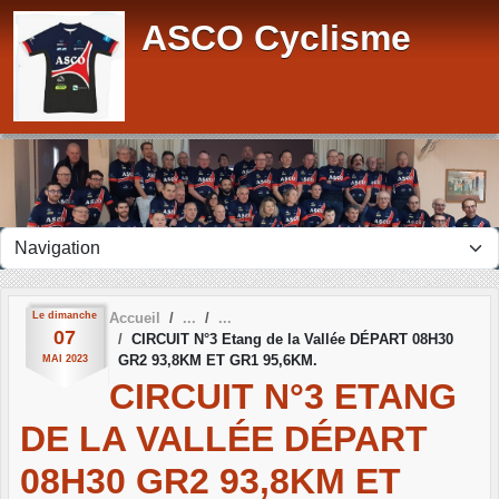
Panneau de gestion des cookies
ASCO Cyclisme
Le
dimanche
Accueil
07
CIRCUIT N°3 Etang de la Vallée DÉPART 08H30
GR2 93,8KM ET GR1 95,6KM.
MAI
2023
CIRCUIT N°3 ETANG
DE LA VALLÉE DÉPART
08H30 GR2 93,8KM ET