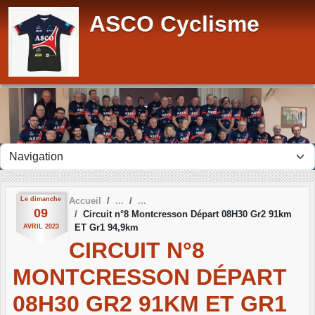
Panneau de gestion des cookies
ASCO Cyclisme
Le
dimanche
Accueil
09
Circuit n°8 Montcresson Départ 08H30 Gr2 91km
ET Gr1 94,9km
AVRIL
2023
CIRCUIT N°8
MONTCRESSON DÉPART
08H30 GR2 91KM ET GR1