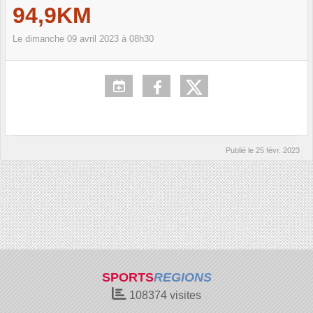
94,9KM
Le
dimanche
09
avril
2023
à 08h30
Publié le
25 févr. 2023
SPORTS
REGIONS
108374
visites